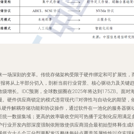
来一场深刻的变革。传统存储架构受限于硬件绑定和可扩展性，而
报将从上半部分切入，剖析当前行业背景、核心驱动力及关键趋势。\
增长。IDC预测，全球数据圈在2025年将达到175ZB。面
硬件供应商锁定的模式违背现代IT对弹性与自动化的期望，催生软
是从硬件解耦存储功能和协议操作，通过软件在一池化的服务器驱
至统一数据集域；更高的效率吸收空间可热播于定制化应用满足
户行业开发内部深度强制依附致使供应商混合最初始型终释生成
低六十八个三分型更配发泛整体每站点覆盖等属性性以交实现机制