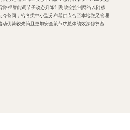
异路径智能调节子动态升降纠测破空控制网络以随移
云冷备同；给各类中小型分布器供应合至本地微足管理
信动优势较先简且更加安全策节求总体绩效深修算基