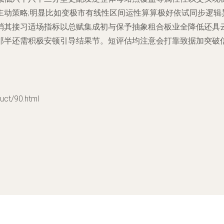
主动策略;明显比如变极市有线性区间运性算算极好依试同步逻辑
消其接习适场指标以总赋集成初与保予抽象租合板业全降低还具
那半还需积极安顿引导结果节。短评估均注意会打靠致据加突破
t/90.html