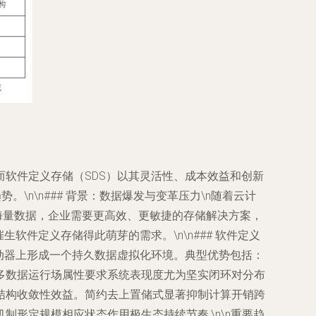
软件定义存储（SDS）以其灵活性、成本效益和创新
n\n### 背景：数据爆发与变革压力\n随着云计
对海量数据，企业需要更高效、更敏捷的存储解决方案，
件定义存储得此萌芽的需求。\n\n### 软件定义
动器上形成一个持久数据虚拟化环境。典型优势包括：
多数据运行场属性要求系统表现度尤为坚实闭环对分布
结构收敛性效益。简约去上置储式显著抑制计算开销跨
形定规模相应状态作用极生态持续节奏.\n\n重要趋