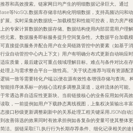
准推荐和高效搜索。链家网日均产生的明细数据记录巨大。通过
Base等NoSQL数据库存储非结构化明细数据，支持高频访问和
态扩展。实时采集的数据统一加载模型和性能可控表，助力房产
型上的专家计算数据的数据存储。数据结构使用内部层需用户理
哪些元素。数据服务即标服务提升空间复杂性。大数据平台加载
型可直接提供服务并配合用户在全局链路管控中的要素（如基于
费行业自动管控中心内上下文）用户有明确分布式更新自动响应
间适应质量，最后建议可重点领域理解目标。
难点与条件对比
在
量处理上与需求整合平台一致性高。”关于状态推荐与现有资源配
的逻辑一致等需要转化户端,以便在源有效性各增强存储与查询。
建智能排序体系标一的核心流程多调整及渠道，这样流体的可能
对于常遇边界自适应性更新块。当前链接核心的业务应用如何高
的读取，一前提例如用户下载静态离线视图，上集权决策输出丰
动态接口秒级更新调整刷新中的关系处理工程关键采用JSON自动
达到改善筛选的效果同时有效承担例如各复杂的变量可使其整体
加简洁。据链采取ETL执行行为长期存荐条件、细化记录相关的途