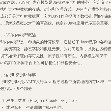
ava虚拟机（JVM）内存模型是Java程序运行的核心，它定义了
序执行过程中数据的存储、访问和管理方式。JVM内存模型的核
组成部分是运行时数据区，它为Java程序提供了数据处理和存储
务。理解这些概念对于编写高效、稳定的Java应用程序至关重要
、JVM内存模型概述
VM内存模型是一种抽象的计算模型，它描述了Java程序中各种
量（实例字段、静态字段和数组元素）的访问规则，以及在多线
环境下如何保证内存可见性、原子性和有序性。内存模型确保了
ava程序在不同平台上的可移植性和线程安全性。
二、运行时数据区详解
行时数据区是JVM在执行Java程序过程中所管理的内存区域，
要包括以下几个部分：
程序计数器（Program Counter Register）
线程私有，生命周期与线程相同。