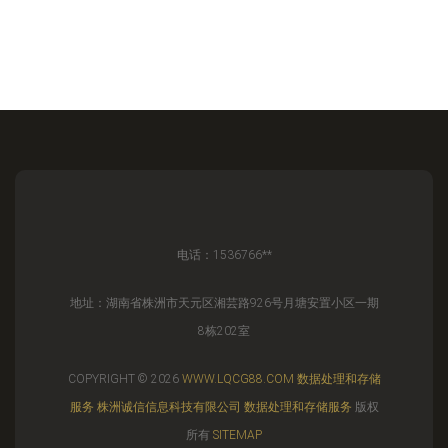
电话：1536766**
地址：湖南省株洲市天元区湘芸路926号月塘安置小区一期
8栋202室
COPYRIGHT © 2026
WWW.LQCG88.COM
数据处理和存储
服务
株洲诚信信息科技有限公司
数据处理和存储服务
版权
所有
SITEMAP