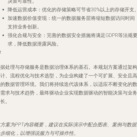
决策可靠性。
降低运营成本
：优化的存储策略可节省30%以上的存储开支
加速数据价值变现
：统一的数据服务层将缩短数据访问时间
支持业务创新。
强化合规与安全
：完善的数据安全措施将满足GDPR等法规
求，降低数据泄露风险。
#
数据处理与存储服务是数据治理体系的基石。本规划方案通过架
设计、流程优化与技术选型，为企业构建了一个可扩展、安全且
效的数据管理环境。我们将持续迭代该体系，以适应不断变化的
据需求与技术趋势，最终驱动企业实现数据驱动的智能决策与业
增长。
本方案为PPT内容概要，建议在实际演示中配合图表、案例与数据
一步细化，以增强说服力与可操作性。