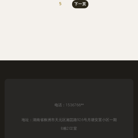
5
下一页
电话：1536766**
地址：湖南省株洲市天元区湘芸路926号月塘安置小区一期
8栋202室